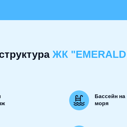
структура
ЖК "EMERALD
я
Бассейн на
яж
моря