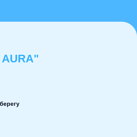
 AURA"
 берегу