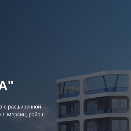
A"
а с расширенной
 г. Мерсин, район