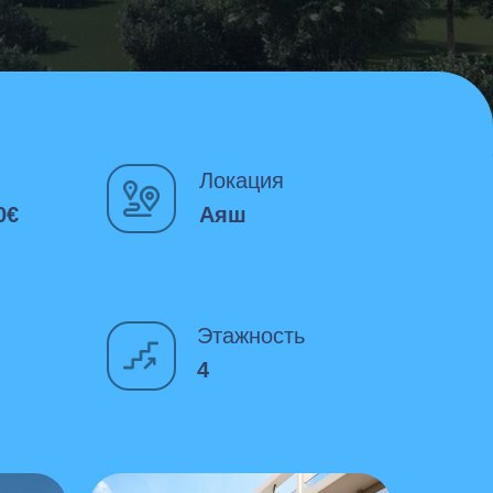
Локация
0€
Аяш
Этажность
4