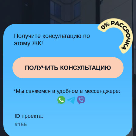
ПОЛУЧИТЬ КОНСУЛЬТАЦИЮ
*Мы свяжемся в удобном в мессенджере:
ID проекта:
#155
Подходит для жизни и
инвестиций
С качественным ремонтом
"Под ключ"
Скидки и бонусы
для наших
клиентов
Работаем
без комиссии