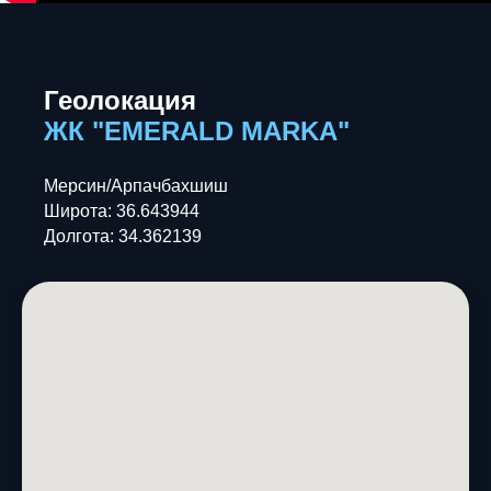
Геолокация
ЖК "EMERALD MARKA"
Мерсин/Арпачбахшиш
Широта: 36.643944
Долгота: 34.362139