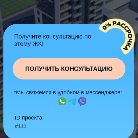
ПОЛУЧИТЬ КОНСУЛЬТАЦИЮ
*Мы свяжемся в удобном в мессенджере:
ID проекта:
#111
Подходит для жизни и
инвестиций
С качественным ремонтом
"Под ключ"
Скидки и бонусы
для наших
клиентов
Работаем
без комиссии