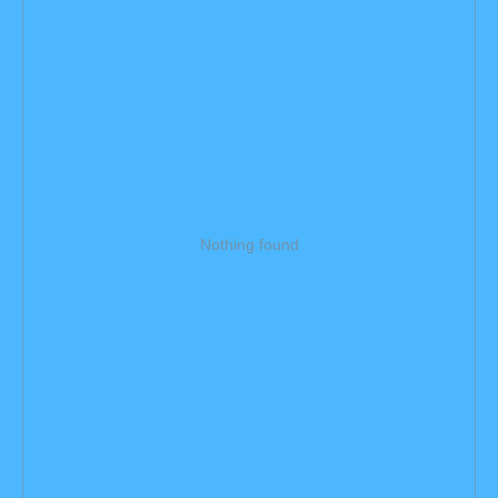
Все
Новостройки
Мерсина на карте
Nothing found