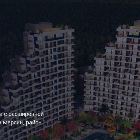
а с расширенной
е Мерсин, район