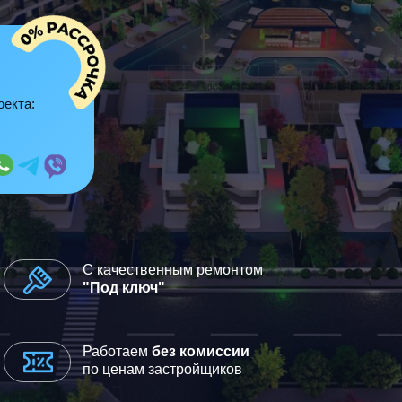
оекта:
С качественным ремонтом
"Под ключ"
Работаем
без комиссии
по ценам застройщиков