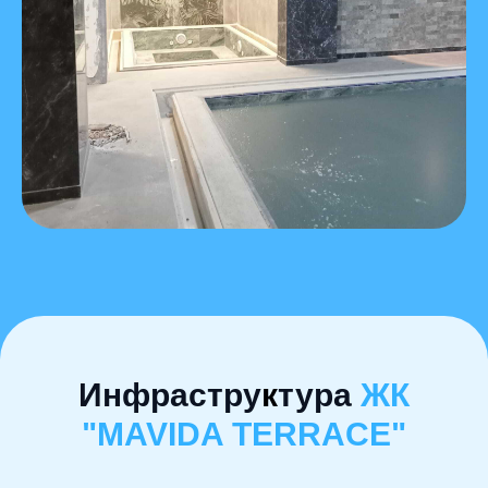
Инфрастру
к
тура
ЖК
"MAVIDA TERRACE"