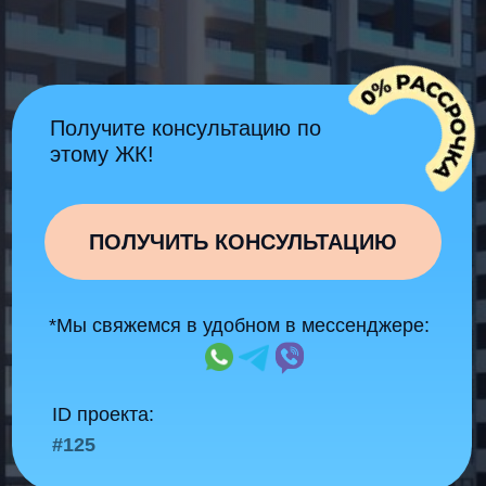
ПОЛУЧИТЬ КОНСУЛЬТАЦИЮ
*Мы свяжемся в удобном в мессенджере:
ID проекта:
#125
Подходит для жизни и
инвестиций
С качественным ремонтом
"Под ключ"
Скидки и бонусы
для наших
клиентов
Работаем
без комиссии