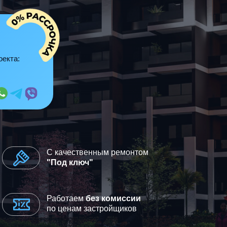
оекта:
С качественным ремонтом
"Под ключ"
Работаем
без комиссии
по ценам застройщиков