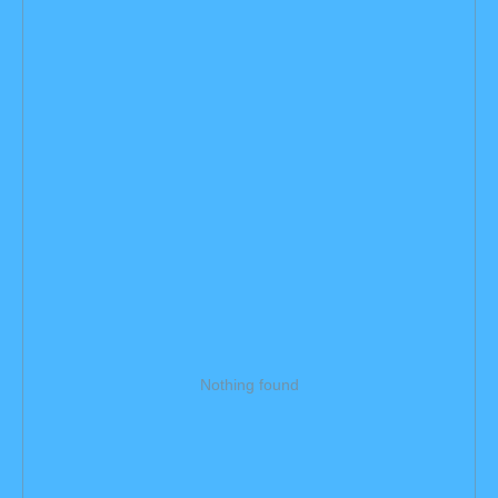
Все
Новостройки
Мерсина на карте
Nothing found