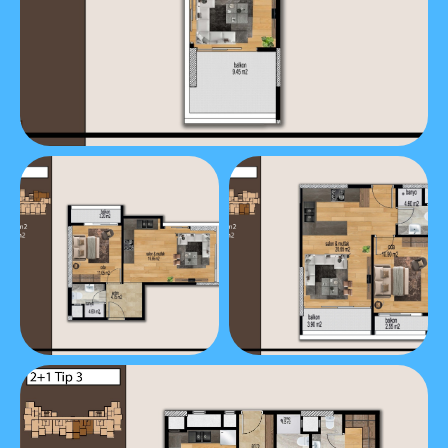
Видео
ЖК "
VIP
PANORAMA
"