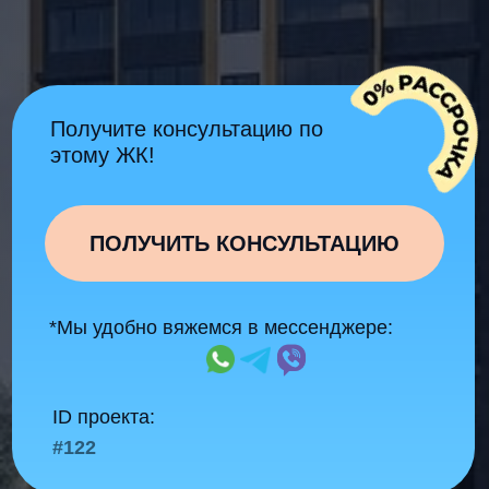
ПОЛУЧИТЬ КОНСУЛЬТАЦИЮ
*Мы удобно вяжемся в мессенджере:
ID проекта:
#122
Подходит
для жизни и
инвестиций
С качественным ремонтом
"Под ключ"
Скидки и бонусы
для наших
клиентов
Работаем
без комиссии