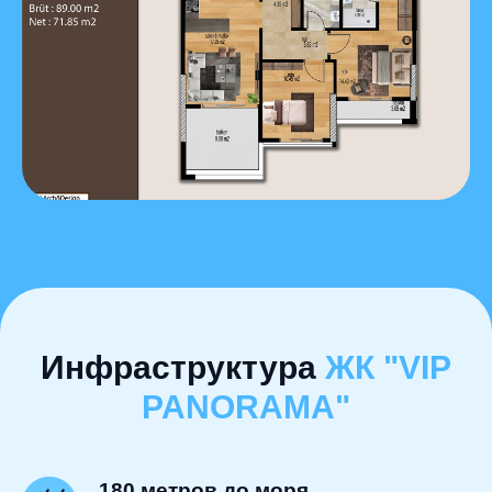
Инфраструктура
ЖК "
VIP
PANORAMA
"
180 метров до моря